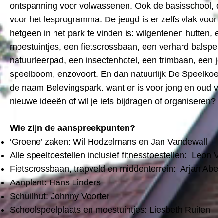
ontspanning voor volwassenen. Ook de basisschool, die l
voor het lesprogramma. De jeugd is er zelfs vlak voo
hetgeen in het park te vinden is: wilgentenen hutten,
moestuintjes, een fietscrossbaan, een verhard balspel
natuurleerpad, een insectenhotel, een trimbaan, een j
speelboom, enzovoort. En dan natuurlijk De Speelkoel
de naam Belevingspark, want er is voor jong en oud van
nieuwe ideeën of wil je iets bijdragen of organiseren?
Wie zijn de aanspreekpunten?
‘Groene’ zaken: Wil Hodzelmans en Jan Vandewall
Alle speeltoestellen inclusief fitnesstoestellen: Leon
Fietscrossbaan, trapveld en middenterrein: Arjan Ab
Aanplant: Hans Linders
Schuilhut: Johnny Voorter
Schoolspeelplaats en moestuintjes: Liesbeth Ruiten