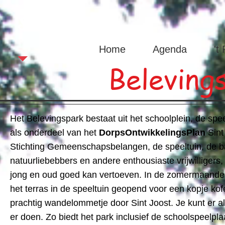
Sint Joas
Home
Agenda
't
Beleving
Het Belevingspark bestaat uit het schoolplein, de spe
als onderdeel van het
DorpsOntwikkelingsPlan
Sint
Stichting Gemeenschapsbelangen, de speeltuin, de 
natuurliebebbers en andere enthousiaste vrijwilligers,
jong en oud goed kan vertoeven. In de zomermaanden i
het terras in de speeltuin geopend voor een kopje kof
prachtig wandelommetje door Sint Joost. Je kunt er al
er doen. Zo biedt het park inclusief de schoolspeelpla