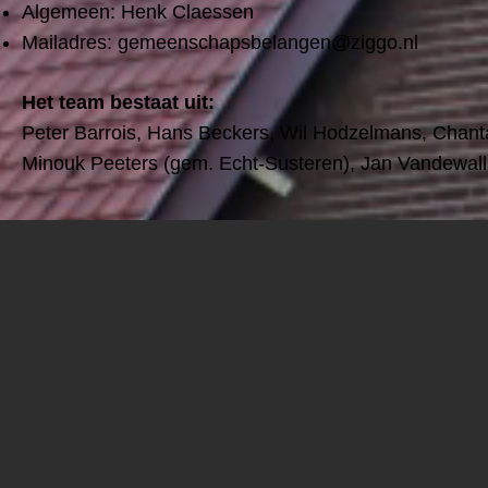
Algemeen: Henk Claessen
Mailadres:
gemeenschapsbelangen@ziggo.nl
Het team bestaat uit:
Peter Barrois, Hans Beckers, Wil Hodzelmans, Chanta
Minouk Peeters (gem. Echt-Susteren), Jan Vandewall